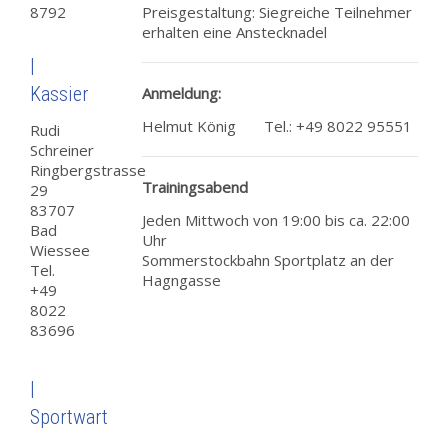
8792
Preisgestaltung: Siegreiche Teilnehmer
erhalten eine Anstecknadel
|
Kassier
Anmeldung:
Helmut König Tel.: +49 8022 95551
Rudi
Schreiner
Ringbergstrasse
Trainingsabend
29
83707
Jeden Mittwoch von 19:00 bis ca. 22:00
Bad
Uhr
Wiessee
Sommerstockbahn Sportplatz an der
Tel.
Hagngasse
+49
8022
83696
|
Sportwart